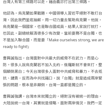
台灣人有第三條路可以走，藉由義診打出第三條路。
他認為，烏克蘭如果戰勝，中國領導人習近平絕對不敢打台
灣，因此我們釜底抽薪，用一切力量去幫助烏克蘭。他說，
烏克蘭是一個國家，也是聯合國成員，結果人家說打就打，
也因此，副總統賴清德多少有改變，當前要務不是台獨，也
不是加入聯合國，而是要「Make ourselves strong, we are
ready to fight!」
曹興誠指出，台灣面對中共最大的威脅不在武力，而是心
防。很多人說烏克蘭若不加入北約，俄羅斯就不會來打，整
個顛倒黑白；今天台灣很多人面對中共威脅和暴力，不去抵
抗、譴責，反而為中共找藉口，說「台獨」就是造成兩岸緊
張的問題，根本是非顛倒，台灣一直都是獨立的。
曹興誠強調，台灣本來就獨立的，絕對沒有被統一的理由，
大陸說統一台灣，其實就是侵略，面對兩岸情況，我們一定