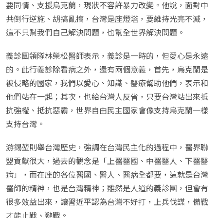
要同情、支援烏克蘭，現狀不容許暴力改變。他說，面對中
共倒行逆施、胡搞亂搞，台灣是座燈塔，要維持光亮不滅，
這不只幫我們自己解決問題，也幫全世界解決問題。
義診團領隊林榮松醫師表示，義診是一時的，但愛心是永遠
的。此行義診除看病之外，還有兩個意義，首先，烏克蘭是
被侵略的國家，我們以愛心、知識、醫療幫助他們，表示和
他們站在一起；其次，也給台灣人反省，只要台灣站出來抵
抗強權、抵抗惡霸，世界自由民主國家會像支持烏克蘭一樣
支持台灣。
游錫堃則舉台灣歷史，強調在台灣民主化的過程中，醫界聯
盟貢獻很大，過去的觀念是「上醫醫國、中醫醫人、下醫醫
病」，而在座的各位醫國、醫人、醫病全都要，這就是台灣
醫師的精神，也是台灣精神；雖然是人道的義診團，但會有
很多效益出來，讓習近平認為台灣不好打，上兵伐謀，備戰
才能止戰、避戰。