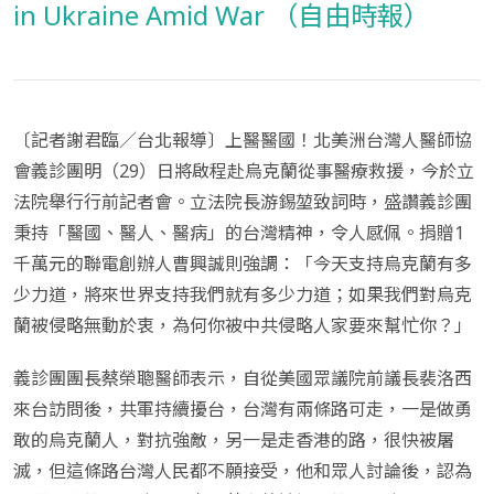
in Ukraine Amid War （自由時報）
〔記者謝君臨／台北報導〕上醫醫國！北美洲台灣人醫師協
會義診團明（29）日將啟程赴烏克蘭從事醫療救援，今於立
法院舉行行前記者會。立法院長游錫堃致詞時，盛讚義診團
秉持「醫國、醫人、醫病」的台灣精神，令人感佩。捐贈1
千萬元的聯電創辦人曹興誠則強調：「今天支持烏克蘭有多
少力道，將來世界支持我們就有多少力道；如果我們對烏克
蘭被侵略無動於衷，為何你被中共侵略人家要來幫忙你？」
義診團團長蔡榮聰醫師表示，自從美國眾議院前議長裴洛西
來台訪問後，共軍持續擾台，台灣有兩條路可走，一是做勇
敢的烏克蘭人，對抗強敵，另一是走香港的路，很快被屠
滅，但這條路台灣人民都不願接受，他和眾人討論後，認為