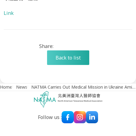
Link
Share:
Back to list
Home
/
News
/
NATMA Carries Out Medical Mission in Ukraine Amid War （自由時報）
Follow us :